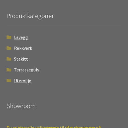
Produktkategorier
Levegg
Rekkverk
Stakitt
Terrassegulv
Utemiljø
Showroom
Du er hjertelig velkommen til vårt showroom på