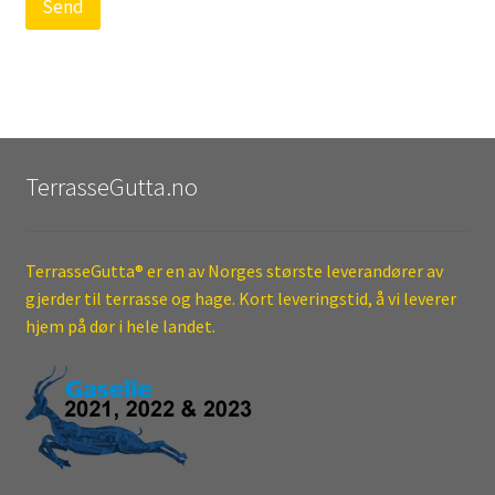
Send
TerrasseGutta.no
TerrasseGutta® er en av Norges største leverandører av
gjerder til terrasse og hage. Kort leveringstid, å vi leverer
hjem på dør i hele landet.