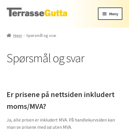
Hopp
Hopp
Meny
til
til
navigasjon
innhold
Rekkverk
Hjem
Spørsmål og svar
Levegg
Spørsmål og svar
Stakitt
Terrassegulv
Utemiljø
Er prisene på nettsiden inkludert
Kontakt oss
moms/MVA?
Ja, alle prisen er inkludert MVA. På handlekurvsiden kan
man se prisene med og uten MVA.