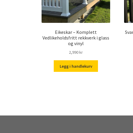
Eikeskar – Komplett
Svar
Vedlikeholdsfritt rekkverk i glass
og vinyl
2,990
kr
Legg i handlekurv