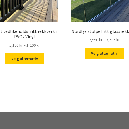
t vedlikeholdsfritt rekkverk i
Nordlys stolpefritt glassrek
PVC / Vinyl
Pris
2,990
kr
–
3,595
kr
Prisområde:
1,190
kr
–
1,290
kr
2,990
De
1,190 kr
til
Velg alternativ
Dette
pr
til
3,595
Velg alternativ
produktet
har
1,290 kr
har
fle
flere
var
varianter.
Alt
Alternativene
ka
kan
ve
velges
på
på
pr
produktsiden