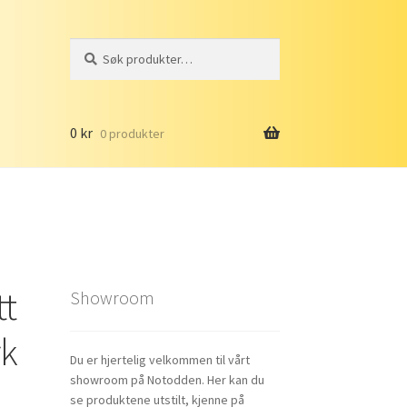
Søk
Søk
etter:
0
kr
0 produkter
tt
Showroom
rk
Du er hjertelig velkommen til vårt
showroom på Notodden. Her kan du
se produktene utstilt, kjenne på