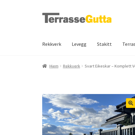
Hopp
Hopp
til
til
navigasjon
innhold
Rekkverk
Levegg
Stakitt
Terra
Hjem
Rekkverk
Svart Eikeskar – Komplett V