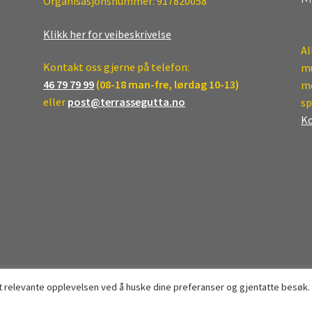
Organisasjonsnummer: 917820058
Klikk her for veibeskrivelse
Al
Kontakt oss gjerne på telefon:
mu
46 79 79 99
(08-18 man-fre, lørdag 10-13)
mo
eller
post@terrassegutta.no
sp
Ko
st relevante opplevelsen ved å huske dine preferanser og gjentatte besøk.
.