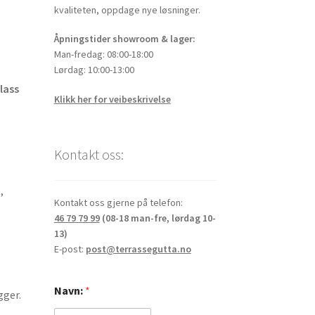
kvaliteten, oppdage nye løsninger.
Åpningstider showroom & lager:
Man-fredag: 08:00-18:00
Lørdag: 10:00-13:00
lass
Klikk her for veibeskrivelse
Kontakt oss:
,
Kontakt oss gjerne på telefon:
46 79 79 99
(08-18 man-fre, lørdag 10-
13)
E-post:
post@terrassegutta.no
Navn:
*
gger.