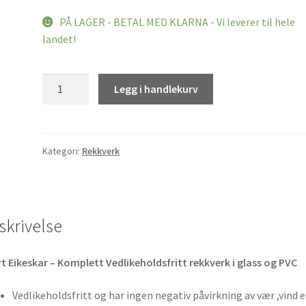
PÅ LAGER - BETAL MED KLARNA - Vi leverer til hele
landet!
Svart
Legg i handlekurv
Eikeskar
-
Komplett
Vedlikeholdsfritt
Kategori:
Rekkverk
rekkverk
i
glass
og
skrivelse
PVC
antall
t Eikeskar – Komplett Vedlikeholdsfritt rekkverk i glass og PVC
Vedlikeholdsfritt og har ingen negativ påvirkning av vær ,vind e