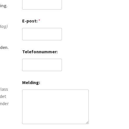
ing.
M
E-post:
*
e
rdag)
l
d
i
n
dden.
g
Telefonnummer:
:
*
Melding:
glass
 det
under