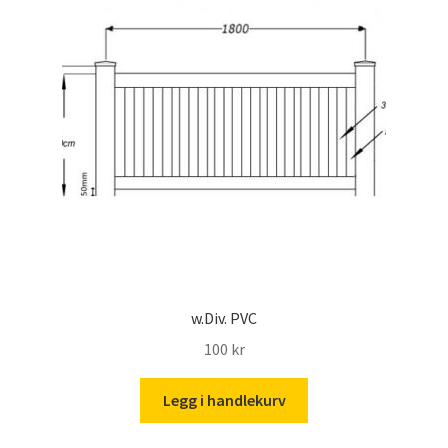
w.Div. PVC
100
kr
Legg i handlekurv