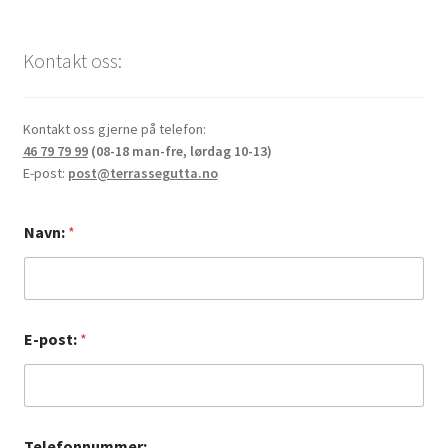
Kontakt oss:
Kontakt oss gjerne på telefon:
46 79 79 99
(08-18 man-fre, lørdag 10-13)
E-post:
post@terrassegutta.no
Navn:
*
T
E-post:
*
e
l
e
f
o
n
Telefonnummer: